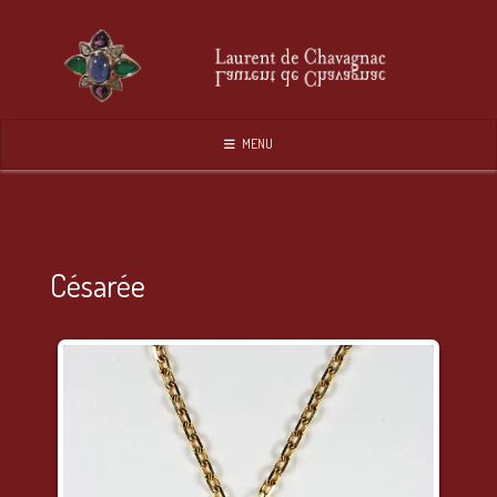
Skip
to
content
MENU
Césarée